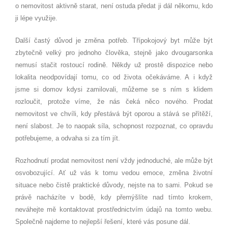
o nemovitost aktivně starat, není ostuda předat ji dál někomu, kdo
ji lépe využije.
Další častý důvod je změna potřeb. Třípokojový byt může být
zbytečně velký pro jednoho člověka, stejně jako dvougarsonka
nemusí stačit rostoucí rodině. Někdy už prostě dispozice nebo
lokalita neodpovídají tomu, co od života očekáváme. A i když
jsme si domov kdysi zamilovali, můžeme se s ním s klidem
rozloučit, protože víme, že nás čeká něco nového. Prodat
nemovitost ve chvíli, kdy přestává být oporou a stává se přítěží,
není slabost. Je to naopak síla, schopnost rozpoznat, co opravdu
potřebujeme, a odvaha si za tím jít.
Rozhodnutí prodat nemovitost není vždy jednoduché, ale může být
osvobozující. Ať už vás k tomu vedou emoce, změna životní
situace nebo čistě praktické důvody, nejste na to sami. Pokud se
právě nacházíte v bodě, kdy přemýšlíte nad tímto krokem,
neváhejte mě kontaktovat prostřednictvím údajů na tomto webu.
Společně najdeme to nejlepší řešení, které vás posune dál.