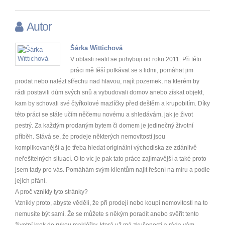
Autor
Šárka Wittichová
V oblasti realit se pohybuji od roku 2011. Při této
práci mě těší potkávat se s lidmi, pomáhat jim
prodat nebo nalézt střechu nad hlavou, najít pozemek, na kterém by
rádi postavili dům svých snů a vybudovali domov anebo získat objekt,
kam by schovali své čtyřkolové mazlíčky před deštěm a krupobitím. Díky
této práci se stále učím něčemu novému a shledávám, jak je život
pestrý. Za každým prodaným bytem či domem je jedinečný životní
příběh. Stává se, že prodeje některých nemovitostí jsou
komplikovanější a je třeba hledat originální východiska ze zdánlivě
neřešitelných situací. O to víc je pak tato práce zajímavější a také proto
jsem tady pro vás. Pomáhám svým klientům najít řešení na míru a podle
jejich přání.
A proč vznikly tyto stránky?
Vznikly proto, abyste věděli, že při prodeji nebo koupi nemovitosti na to
nemusíte být sami. Že se můžete s někým poradit anebo svěřit tento
životní krok do rukou makléřky, která už má zkušenosti a ráda vám