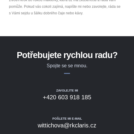
pomůže. Pokud vás cokoli zajímá, napište mi nebo zavolejte, ráda se
s Vámi sejdu u šálku dobrého čaje nebo kávy.
Potřebujete rychlou radu?
Spojte se se mnou.
ZAVOLEJTE MI
+420 603 918 185
POŠLETE MI E-MAIL
wittichova@rkclaris.cz