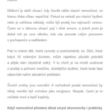
Dědictví je další situací, kdy člověk náhle vlastní nemovitost, se
kterou třeba vůbec nepočítal. Pokud se nehodí pro vlastní bydlení
nebo je zatížena náklady, může být prodej tou nejsnazší cestou.
Často se s takovou situací pojí i silné emoce, a právě proto je
dobré mít po ruce někoho, kdo vás provede celým procesem
s pochopením a nadhledem.
Pak tu máme děti, které vyrostly a osamostatnily se. Dům, který
kdysi žil rodinným životem, může najednou působit prázdně
a přijde nám zbytečně velký. V tu chvíli je na místě uvažovat
o prodeji a pořízení menšího, útulnějšího bydlení, které bude lépe
odpovídat našim aktuálním potřebám.
Životní změny jsou normální. A rozhodnutí prodat nemovitost by
nikdy nemělo být vnímáno jako rezignace. Naopak, často je to
začátek nové a lepší kapitoly.
Když nemovitost přestane dávat smysl ekonomicky i prakticky