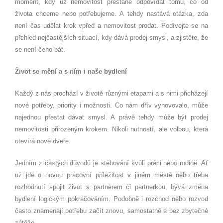
moment, kdy už nemovitost přestane odpovídat tomu, co od
života chceme nebo potřebujeme. A tehdy nastává otázka, zda
není čas udělat krok vpřed a nemovitost prodat. Podívejte se na
přehled nejčastějších situací, kdy dává prodej smysl, a zjistěte, že
se není čeho bát.
Život se mění a s ním i naše bydlení
Každý z nás prochází v životě různými etapami a s nimi přicházejí
nové potřeby, priority i možnosti. Co nám dřív vyhovovalo, může
najednou přestat dávat smysl. A právě tehdy může být prodej
nemovitosti přirozeným krokem. Nikoli nutností, ale volbou, která
otevírá nové dveře.
Jedním z častých důvodů je stěhování kvůli práci nebo rodině. Ať
už jde o novou pracovní příležitost v jiném městě nebo třeba
rozhodnutí spojit život s partnerem či partnerkou, bývá změna
bydlení logickým pokračováním. Podobně i rozchod nebo rozvod
často znamenají potřebu začít znovu, samostatně a bez zbytečné
zátěže.