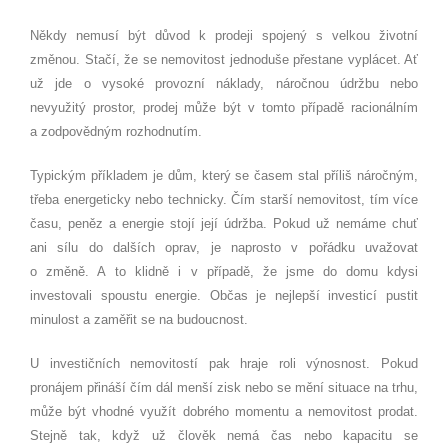
Někdy nemusí být důvod k prodeji spojený s velkou životní
změnou. Stačí, že se nemovitost jednoduše přestane vyplácet. Ať
už jde o vysoké provozní náklady, náročnou údržbu nebo
nevyužitý prostor, prodej může být v tomto případě racionálním
a zodpovědným rozhodnutím.
Typickým příkladem je dům, který se časem stal příliš náročným,
třeba energeticky nebo technicky. Čím starší nemovitost, tím více
času, peněz a energie stojí její údržba. Pokud už nemáme chuť
ani sílu do dalších oprav, je naprosto v pořádku uvažovat
o změně. A to klidně i v případě, že jsme do domu kdysi
investovali spoustu energie. Občas je nejlepší investicí pustit
minulost a zaměřit se na budoucnost.
U investičních nemovitostí pak hraje roli výnosnost. Pokud
pronájem přináší čím dál menší zisk nebo se mění situace na trhu,
může být vhodné využít dobrého momentu a nemovitost prodat.
Stejně tak, když už člověk nemá čas nebo kapacitu se