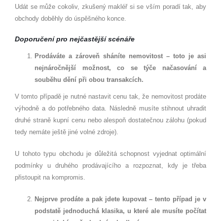
Udát se může cokoliv, zkušený makléř si se vším poradí tak, aby
obchody doběhly do úspěšného konce.
Doporučení pro nejčastější
sc
é
náře
Prodáváte a zároveň
sh
áníte nemovitost – toto je asi
nejnáročnější možnost, co se týče načasování a
souběhu dění při obou transakcích.
V tomto případě je nutné nastavit cenu tak, že nemovitost prodáte
výhodně a do potřebného data. Následně musíte stihnout uhradit
druhé straně kupní cenu nebo alespoň dostatečnou zálohu (pokud
tedy nemáte ještě jiné volné zdroje).
U tohoto typu obchodu je důležitá schopnost vyjednat optimální
podmínky u druhého prodávajícího a rozpoznat, kdy je třeba
přistoupit na kompromis.
Nejprve prodáte a pak jdete kupovat –
tento p
řípad je v
podstatě jednoduchá klasika, u kter
é
ale musíte počítat