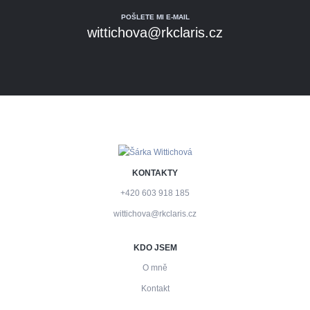
POŠLETE MI E-MAIL
wittichova@rkclaris.cz
KONTAKTY
+420 603 918 185
wittichova@rkclaris.cz
KDO JSEM
O mně
Kontakt