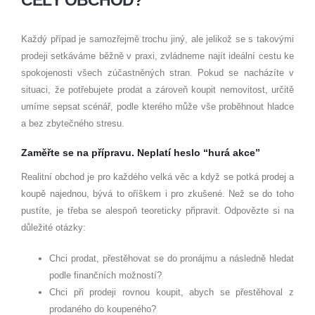
CELÝ OBCHOD?
Každý případ je samozřejmě trochu jiný, ale jelikož se s takovými
prodeji setkáváme běžně v praxi, zvládneme najít ideální cestu ke
spokojenosti všech zúčastněných stran. Pokud se nacházíte v
situaci, že potřebujete prodat a zároveň koupit nemovitost, určitě
umíme sepsat scénář, podle kterého může vše proběhnout hladce
a bez zbytečného stresu.
Zaměřte se na přípravu. Neplatí heslo “hurá akce”
Realitní obchod je pro každého velká věc a když se potká prodej a
koupě najednou, bývá to oříškem i pro zkušené. Než se do toho
pustíte, je třeba se alespoň teoreticky připravit. Odpovězte si na
důležité otázky:
Chci prodat, přestěhovat se do pronájmu a následně hledat
podle finančních možností?
Chci při prodeji rovnou koupit, abych se přestěhoval z
prodaného do koupeného?