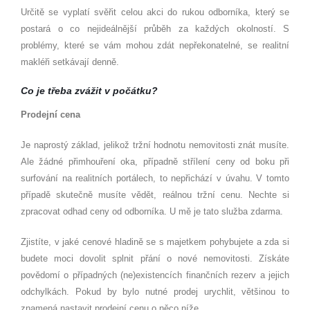
Určitě se vyplatí svěřit celou akci do rukou odborníka, který se
postará o co nejideálnější průběh za každých okolností. S
problémy, které se vám mohou zdát nepřekonatelné, se realitní
makléři setkávají denně.
Co je třeba zvážit v počá
tku?
Prodejní
cena
Je naprostý základ, jelikož tržní hodnotu nemovitosti znát musíte.
Ale žádné přimhouření oka, případně střílení ceny od boku při
surfování na realitních portálech, to nepřichází v úvahu. V tomto
případě skutečně musíte vědět, reálnou tržní cenu. Nechte si
zpracovat odhad ceny od odborníka. U mě je tato služba zdarma.
Zjistíte, v jaké cenové hladině se s majetkem pohybujete a zda si
budete moci dovolit splnit přání o nové nemovitosti. Získáte
povědomí o případných (ne)existencích finančních rezerv a jejich
odchylkách. Pokud by bylo nutné prodej urychlit, většinou to
znamená nastavit prodejní cenu o něco níže.