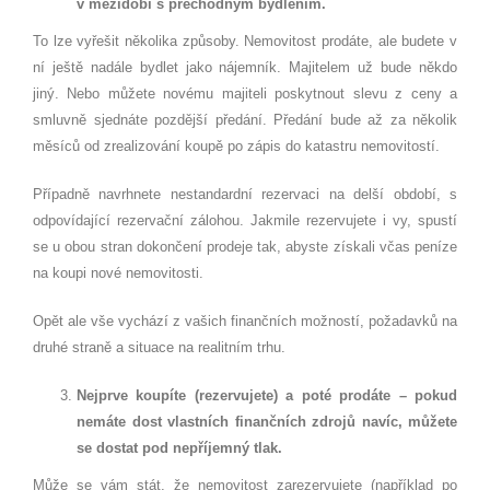
v mezidobí
s p
řechodným bydlením.
To lze vyřešit několika způsoby. Nemovitost prodáte, ale budete v
ní ještě nadále bydlet jako nájemník. Majitelem už bude někdo
jiný. Nebo můžete novému majiteli poskytnout slevu z ceny a
smluvně sjednáte pozdější předání. Předání bude až za několik
měsíců od zrealizování koupě po zápis do katastru nemovitostí.
Případně navrhnete nestandardní rezervaci na delší období, s
odpovídající rezervační zálohou. Jakmile rezervujete i vy, spustí
se u obou stran dokončení prodeje tak, abyste získali včas peníze
na koupi nové nemovitosti.
Opět ale vše vychází z vašich finančních možností, požadavků na
druhé straně a situace na realitním trhu.
Nejprve koupíte (rezervujete) a pot
é
prodáte – pokud
nemáte dost vlastní
ch finan
čních zdrojů navíc, můžete
se dostat pod nepříjemný tlak.
Může se vám stát, že nemovitost zarezervujete (například po