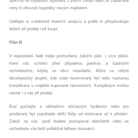
spočívá ve vyplacení hypotéky z jiných zdrojů nebo ze zaplacené
ceny či převzetí hypotéky novým majitelem.
Udělejte si svědomitě finanční analýzu a podle ní přizpůsobujte
řešení při prodeji i při koupi.
Plán B
V neposlední řadě mějte promyšlený záložní plán i více plánů,
které vás uchrání před případnou panikou a špatnými
rozhodnutími, kdyby se něco nepodařilo. Může se zdržet
developerský projekt, kde máte rezervovaný byt nebo nastanou
komplikace u majitele kupované nemovitosti. Komplikace mohou
nastat i u vás při prodeji.
Buď počítejte s náhradním dočasným bydlením nebo pro
prodávaný byt vyjednejte delší lhůty od rezervace až k předání.
Záleží na vás, jestli budete postupovat obezřetně nebo se
rozhodnete vše řešit průběžně během transakcí.