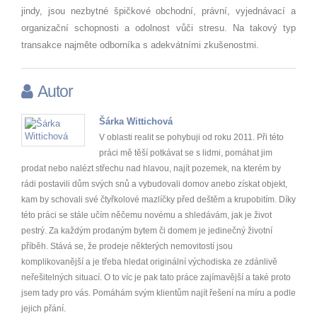
jindy, jsou nezbytné špičkové obchodní, právní, vyjednávací a
organizační schopnosti a odolnost vůči stresu. Na takový typ
transakce najměte odborníka s adekvátními zkušenostmi.
Autor
Šárka Wittichová
V oblasti realit se pohybuji od roku 2011. Při této
práci mě těší potkávat se s lidmi, pomáhat jim
prodat nebo nalézt střechu nad hlavou, najít pozemek, na kterém by
rádi postavili dům svých snů a vybudovali domov anebo získat objekt,
kam by schovali své čtyřkolové mazlíčky před deštěm a krupobitím. Díky
této práci se stále učím něčemu novému a shledávám, jak je život
pestrý. Za každým prodaným bytem či domem je jedinečný životní
příběh. Stává se, že prodeje některých nemovitostí jsou
komplikovanější a je třeba hledat originální východiska ze zdánlivě
neřešitelných situací. O to víc je pak tato práce zajímavější a také proto
jsem tady pro vás. Pomáhám svým klientům najít řešení na míru a podle
jejich přání.