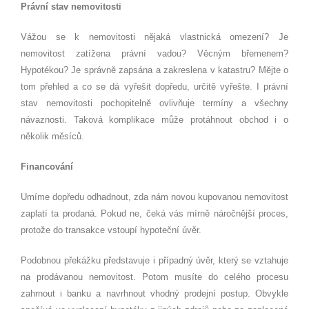
Právní stav nemovitosti
Vážou se k nemovitosti nějaká vlastnická omezení? Je
nemovitost zatížena právní vadou? Věcným břemenem?
Hypotékou? Je správně zapsána a zakreslena v katastru? Mějte o
tom přehled a co se dá vyřešit dopředu, určitě vyřešte. I právní
stav nemovitosti pochopitelně ovlivňuje termíny a všechny
návaznosti. Taková komplikace může protáhnout obchod i o
několik měsíců.
Financování
Umíme dopředu odhadnout, zda nám novou kupovanou nemovitost
zaplatí ta prodaná. Pokud ne, čeká vás mírně náročnější proces,
protože do transakce vstoupí hypoteční úvěr.
Podobnou překážku představuje i případný úvěr, který se vztahuje
na prodávanou nemovitost. Potom musíte do celého procesu
zahrnout i banku a navrhnout vhodný prodejní postup. Obvykle