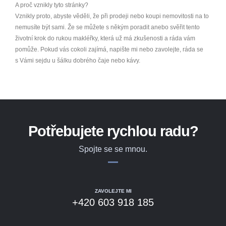
A proč vznikly tyto stránky?
Vznikly proto, abyste věděli, že při prodeji nebo koupi nemovitosti na to
nemusíte být sami. Že se můžete s někým poradit anebo svěřit tento
životní krok do rukou makléřky, která už má zkušenosti a ráda vám
pomůže. Pokud vás cokoli zajímá, napište mi nebo zavolejte, ráda se
s Vámi sejdu u šálku dobrého čaje nebo kávy.
Potřebujete rychlou radu?
Spojte se se mnou.
ZAVOLEJTE MI
+420 603 918 185