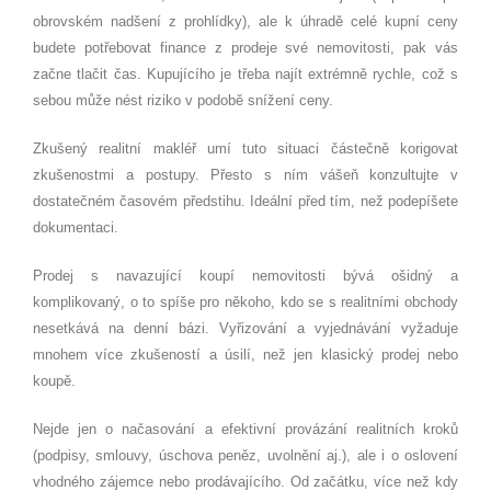
obrovském nadšení z prohlídky), ale k úhradě celé kupní ceny
budete potřebovat finance z prodeje své nemovitosti, pak vás
začne tlačit čas. Kupujícího je třeba najít extrémně rychle, což s
sebou může nést riziko v podobě snížení ceny.
Zkušený realitní makléř umí tuto situaci částečně korigovat
zkušenostmi a postupy. Přesto s ním vášeň konzultujte v
dostatečném časovém předstihu. Ideální před tím, než podepíšete
dokumentaci.
Prodej s navazující koupí nemovitosti bývá ošidný a
komplikovaný, o to spíše pro někoho, kdo se s realitními obchody
nesetkává na denní bázi. Vyřizování a vyjednávání vyžaduje
mnohem více zkušeností a úsilí, než jen klasický prodej nebo
koupě.
Nejde jen o načasování a efektivní provázání realitních kroků
(podpisy, smlouvy, úschova peněz, uvolnění aj.), ale i o oslovení
vhodného zájemce nebo prodávajícího. Od začátku, více než kdy