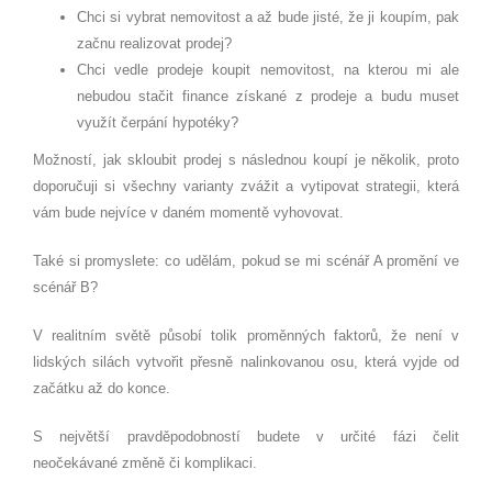
Chci si vybrat nemovitost a až bude jisté, že ji koupím, pak
začnu realizovat prodej?
Chci vedle prodeje koupit nemovitost, na kterou mi ale
nebudou stačit finance získané z prodeje a budu muset
využít čerpání hypotéky?
Možností, jak skloubit prodej s následnou koupí je několik, proto
doporučuji si všechny varianty zvážit a vytipovat strategii, která
vám bude nejvíce v daném momentě vyhovovat.
Také si promyslete: co udělám, pokud se mi scénář A promění ve
scénář B?
V realitním světě působí tolik proměnných faktorů, že není v
lidských silách vytvořit přesně nalinkovanou osu, která vyjde od
začátku až do konce.
S největší pravděpodobností budete v určité fázi čelit
neočekávané změně či komplikaci.