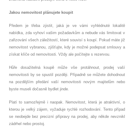
Jakou nemovitost plánujete koupit
Předem je třeba zjistit, jaká je ve vámi vyhlédnuté lokalitě
nabídka, zda vyhoví vašim požadavkům a nebude vás limitovat v
zařizování všech záležitostí, které souvisí s koupí. Pokud máte již
nemovitost vybranou, zjišťujte, kdy je možné podepsat smlouvy a
získat klíče od nemovitosti. Vždy ale počítejte s rezervou.
Hůře dosažitelná koupě může vše protáhnout, prodej vaší
nemovitosti by se spustil později. Případně se můžete dohodnout
na pozdějším předání vaší nemovitosti novým majitelům nebo
byste museli dočasně bydlet jinde.
Platí to samozřejmě i naopak. Nemovitost, která je atraktivní, o
kterou je velký zájem, vyžaduje rychlé rozhodování. Tento případ
se neobejde bez precizní přípravy na prodej, aby někde nevznikl
zádrhel nebo prostoj.