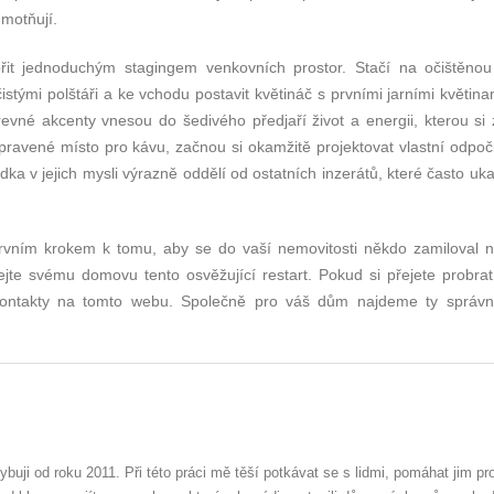
motňují.
it jednoduchým stagingem venkovních prostor. Stačí na očištěnou
istými polštáři a ke vchodu postavit květináč s prvními jarními květina
revné akcenty vnesou do šedivého předjaří život a energii, kterou si
pravené místo pro kávu, začnou si okamžitě projektovat vlastní odpoč
ka v jejich mysli výrazně oddělí od ostatních inzerátů, které často uka
rvním krokem k tomu, aby se do vaší nemovitosti někdo zamiloval n
řejte svému domovu tento osvěžující restart. Pokud si přejete probrat
 kontakty na tomto webu. Společně pro váš dům najdeme ty správ
hybuji od roku 2011. Při této práci mě těší potkávat se s lidmi, pomáhat jim pr