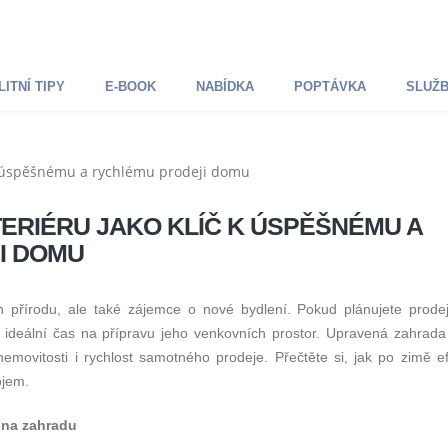
ITNÍ TIPY
E-BOOK
NABÍDKA
POPTÁVKA
SLUŽ
TERIÉRU JAKO KLÍČ K ÚSPĚŠNÉMU A
I DOMU
en přírodu, ale také zájemce o nové bydlení. Pokud plánujete prode
ideální čas na přípravu jeho venkovních prostor. Upravená zahrada 
nemovitosti i rychlost samotného prodeje. Přečtěte si, jak po zimě ef
ojem.
 na zahradu