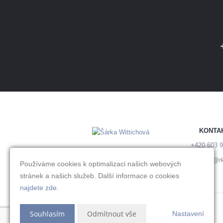
KONTA
+420 603 9
wittichova@rk
Používáme cookies k optimalizaci našich webových
stránek a našich služeb. Další informace o cookies
najdete zde
.
Souhlasím
Odmítnout vše
Nastavení