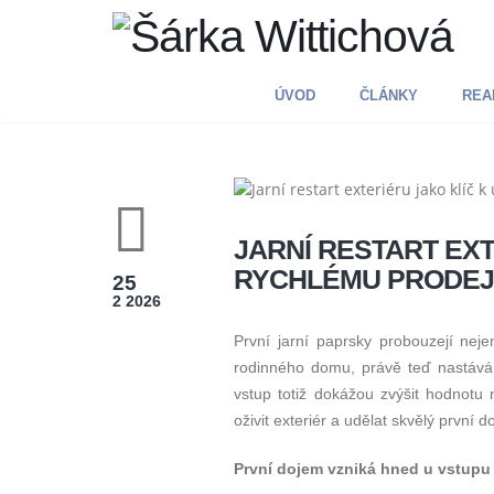
ÚVOD
ČLÁNKY
REAL
JARNÍ RESTART EX
RYCHLÉMU PRODEJ
25
2 2026
První jarní paprsky probouzejí nej
rodinného domu, právě teď nastává 
vstup totiž dokážou zvýšit hodnotu 
oživit exteriér a udělat skvělý první d
První dojem vzniká hned u vstupu