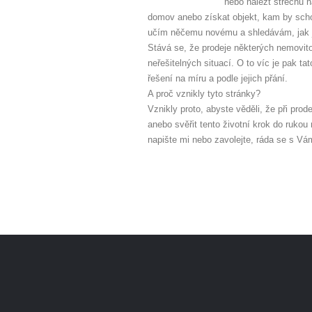
nebo nalézt střechu n
domov anebo získat objekt, kam by schov
učím něčemu novému a shledávám, jak je
Stává se, že prodeje některých nemovitos
neřešitelných situací. O to víc je pak t
řešení na míru a podle jejich přání.
A proč vznikly tyto stránky?
Vznikly proto, abyste věděli, že při pro
anebo svěřit tento životní krok do ruko
napište mi nebo zavolejte, ráda se s Vá