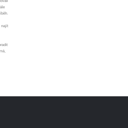
ovali
ále
íběh.
najít
radit
ímá,