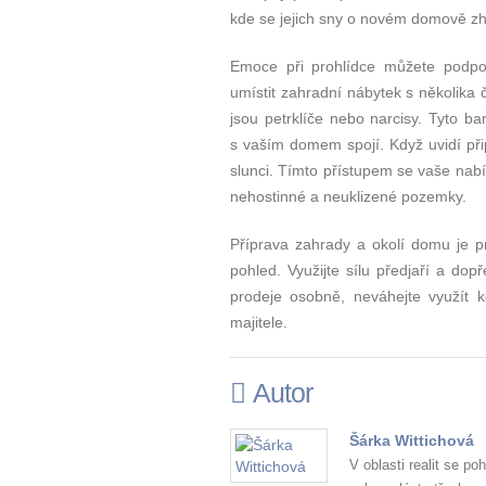
kde se jejich sny o novém domově zh
Emoce při prohlídce můžete podpoř
umístit zahradní nábytek s několika č
jsou petrklíče nebo narcisy. Tyto ba
s vaším domem spojí. Když uvidí při
slunci. Tímto přístupem se vaše nabíd
nehostinné a neuklizené pozemky.
Příprava zahrady a okolí domu je p
pohled. Využijte sílu předjaří a dop
prodeje osobně, neváhejte využít
majitele.
Autor
Šárka Wittichová
V oblasti realit se po