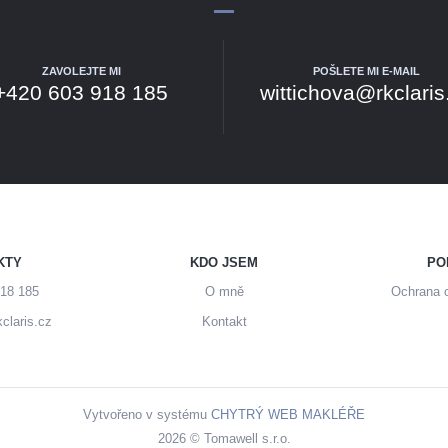
ZAVOLEJTE MI
POŠLETE MI E-MAIL
+420 603 918 185
wittichova@rkclaris
KTY
KDO JSEM
PO
18 185
O mně
Ochrana 
claris.cz
Kontakt
Vytvořeno v systému
CHYTRÝ WEB MAKLÉŘE
2026 © Tomawell s.r.o.