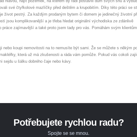
ad hlavou, najít pozemek, na kterém by rádi postavili dům svých snů a vybud
ali své čtyřkolové mazlíčky před deštěm a krupobitím. Díky této práci se st
 život pestrý. Za každým prodaným bytem či domem je jedinečný životní př
tí jsou komplikovanější a je třeba hledat originální východiska ze zdánlivě
ato práce zajímavější a také proto jsem tady pro vás. Pomáhám svým klientům 
deji nebo koupi nemovitosti na to nemusíte být sami. Že se můžete s někým po
u makléřky, která už má zkušenosti a ráda vám pomůže. Pokud vás cokoli zaj
mi sejdu u šálku dobrého čaje nebo kávy.
Potřebujete rychlou radu?
Spojte se se mnou.