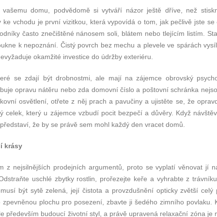
 k vašemu domu, podvědomě si vytváří názor ještě dříve, než stiskn
ke vchodu je první vizitkou, která vypovídá o tom, jak pečlivě jste se
hodníky často znečištěné nánosem soli, blátem nebo tlejícím listím. St
oukne k nepoznání. Čistý povrch bez mechu a plevele ve spárách vysíl
nevyžaduje okamžité investice do údržby exteriéru.
teré se zdají být drobnostmi, ale mají na zájemce obrovský psycho
řebuje opravu nátěru nebo zda domovní číslo a poštovní schránka nejso
ovní osvětlení, otřete z něj prach a pavučiny a ujistěte se, že opravd
ký celek, který u zájemce vzbudí pocit bezpečí a důvěry. Když návštěv
představí, že by se právě sem mohl každý den vracet domů.
í krásy
 z nejsilnějších prodejních argumentů, proto se vyplatí věnovat jí n
Odstraňte uschlé zbytky rostlin, prořezejte keře a vyhrabte z trávník
musí být sytě zelená, její čistota a provzdušnění opticky zvětší celý 
zpevněnou plochu pro posezení, zbavte ji šedého zimního povlaku. K
e především budoucí životní styl, a právě upravená relaxační zóna je 