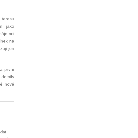
 terasu
mi, jako
 zájemci
inek na
zují jen
a první
 detaily
né nové
odat