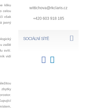
e kliku
wittichova@rkclaris.cz
 o celou
ačí však
+420 603 918 185
á jasný
SOCIÁLNÍ SÍTĚ
logický
u zašlé
u svítí.
ník vidí
áležitou
u zbytky
prostor.
upující
místem,