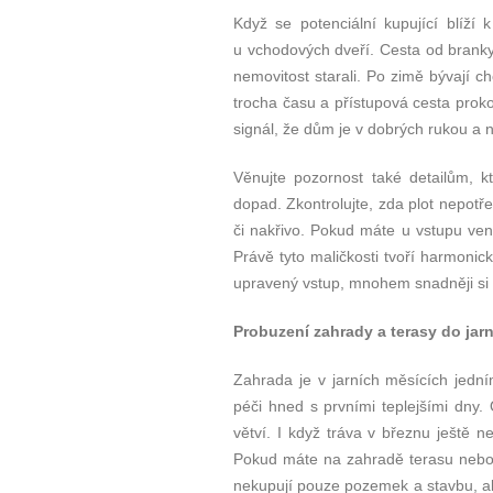
Když se potenciální kupující blíží
u vchodových dveří. Cesta od branky 
nemovitost starali. Po zimě bývají c
trocha času a přístupová cesta prok
signál, že dům je v dobrých rukou a 
Věnujte pozornost také detailům, k
dopad. Zkontrolujte, zda plot nepot
či nakřivo. Pokud máte u vstupu venk
Právě tyto maličkosti tvoří harmonic
upravený vstup, mnohem snadněji si 
Probuzení zahrady a terasy do jarn
Zahrada je v jarních měsících jedním
péči hned s prvními teplejšími dny. 
větví. I když tráva v březnu ještě ne
Pokud máte na zahradě terasu nebo 
nekupují pouze pozemek a stavbu, al