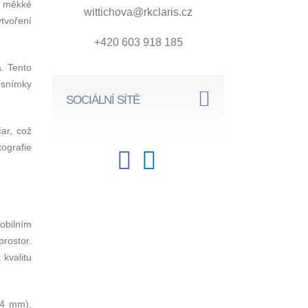
o měkké
wittichova@rkclaris.cz
ytvoření
+420 603 918 185
. Tento
í snímky
SOCIÁLNÍ SÍTĚ
čar, což
ografie
obilním
prostor.
 kvalitu
24 mm),