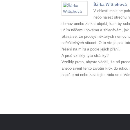
Šárka Wittichová
V oblasti realit se po
nebo nalézt střechu n
domov anebo získat objekt, kam by schov
učím něčemu novému a shledávám, jak je
Stává se, že prodeje některých nemovitos
neřešitelných situací. O to víc je pak t
řešení na míru a podle jejich přání.
A proč vznikly tyto stránky?
Vznikly proto, abyste věděli, že při pro
anebo svěřit tento životní krok do ruko
napište mi nebo zavolejte, ráda se s Vá