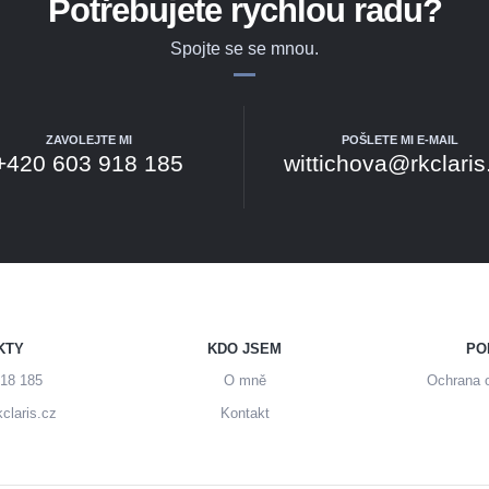
Potřebujete rychlou radu?
Spojte se se mnou.
ZAVOLEJTE MI
POŠLETE MI E-MAIL
+420 603 918 185
wittichova@rkclaris
KTY
KDO JSEM
PO
18 185
O mně
Ochrana 
claris.cz
Kontakt