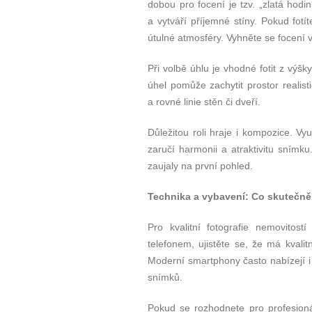
dobou pro focení je tzv. „zlatá ho
a vytváří příjemné stíny. Pokud fotí
útulné atmosféry. Vyhněte se focení v
Při volbě úhlu je vhodné fotit z vý
úhel pomůže zachytit prostor realisti
a rovné linie stěn či dveří.
Důležitou roli hraje i kompozice. Vy
zaručí harmonii a atraktivitu snímk
zaujaly na první pohled.
Technika a vybavení: Co skutečně p
Pro kvalitní fotografie nemovitos
telefonem, ujistěte se, že má kvalit
Moderní smartphony často nabízejí i 
snímků.
Pokud se rozhodnete pro profesionál