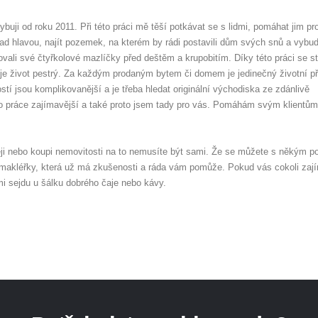
hybuji od roku 2011. Při této práci mě těší potkávat se s lidmi, pomáhat jim pr
ad hlavou, najít pozemek, na kterém by rádi postavili dům svých snů a vybud
ali své čtyřkolové mazlíčky před deštěm a krupobitím. Díky této práci se st
 život pestrý. Za každým prodaným bytem či domem je jedinečný životní př
tí jsou komplikovanější a je třeba hledat originální východiska ze zdánlivě
ato práce zajímavější a také proto jsem tady pro vás. Pomáhám svým klientům 
deji nebo koupi nemovitosti na to nemusíte být sami. Že se můžete s někým po
u makléřky, která už má zkušenosti a ráda vám pomůže. Pokud vás cokoli zaj
mi sejdu u šálku dobrého čaje nebo kávy.