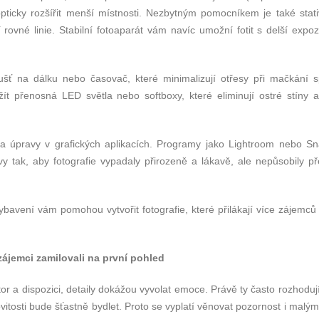
opticky rozšířit menší místnosti. Nezbytným pomocníkem je také stativ
 rovné linie. Stabilní fotoaparát vám navíc umožní fotit s delší expoz
šť na dálku nebo časovač, které minimalizují otřesy při mačkání s
ít přenosná LED světla nebo softboxy, které eliminují ostré stíny a
 úpravy v grafických aplikacích. Programy jako Lightroom nebo S
rvy tak, aby fotografie vypadaly přirozeně a lákavě, ale nepůsobily p
bavení vám pomohou vytvořit fotografie, které přilákají více zájemců
 zájemci zamilovali na první pohled
or a dispozici, detaily dokážou vyvolat emoce. Právě ty často rozhoduj
ovitosti bude šťastně bydlet. Proto se vyplatí věnovat pozornost i mal