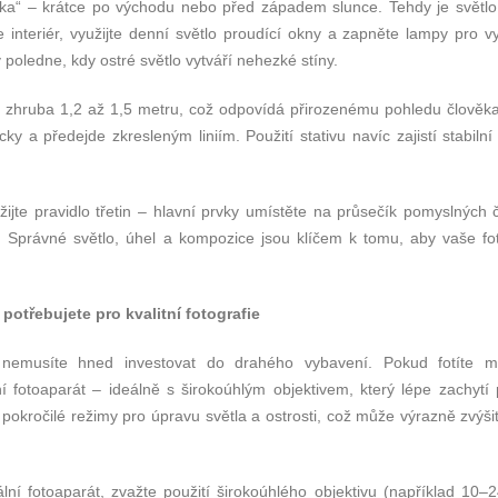
dinka“ – krátce po východu nebo před západem slunce. Tehdy je světl
te interiér, využijte denní světlo proudící okny a zapněte lampy pro v
 poledne, kdy ostré světlo vytváří nehezké stíny.
šky zhruba 1,2 až 1,5 metru, což odpovídá přirozenému pohledu člověka
cky a předejde zkresleným liniím. Použití stativu navíc zajistí stabiln
užijte pravidlo třetin – hlavní prvky umístěte na průsečík pomyslných 
u. Správné světlo, úhel a kompozice jsou klíčem k tomu, aby vaše fot
otřebujete pro kvalitní fotografie
tí nemusíte hned investovat do drahého vybavení. Pokud fotíte m
ní fotoaparát – ideálně s širokoúhlým objektivem, který lépe zachytí 
pokročilé režimy pro úpravu světla a ostrosti, což může výrazně zvýšit
ní fotoaparát, zvažte použití širokoúhlého objektivu (například 10–