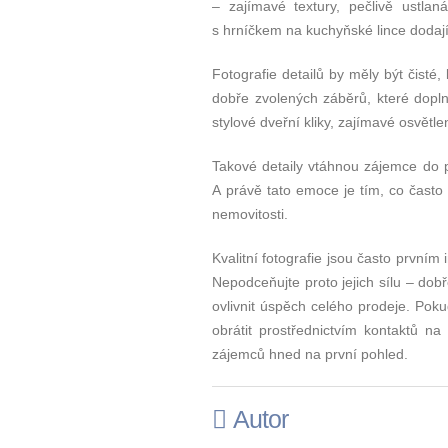
– zajímavé textury, pečlivě ustla
s hrníčkem na kuchyňské lince dodaj
Fotografie detailů by měly být čist
dobře zvolených záběrů, které doplní
stylové dveřní kliky, zajímavé osvětle
Takové detaily vtáhnou zájemce do 
A právě tato emoce je tím, co často r
nemovitosti.
Kvalitní fotografie jsou často první
Nepodceňujte proto jejich sílu – do
ovlivnit úspěch celého prodeje. Poku
obrátit prostřednictvím kontaktů n
zájemců hned na první pohled.
Autor