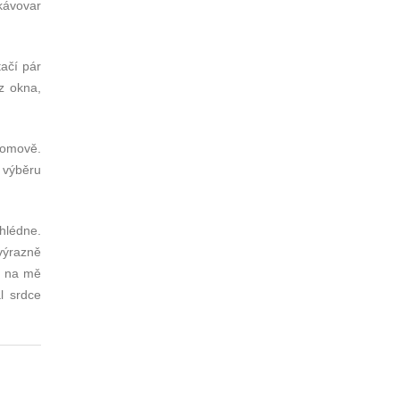
kávovar
ačí pár
 z okna,
domově.
i výběru
ohlédne.
výrazně
se na mě
l srdce