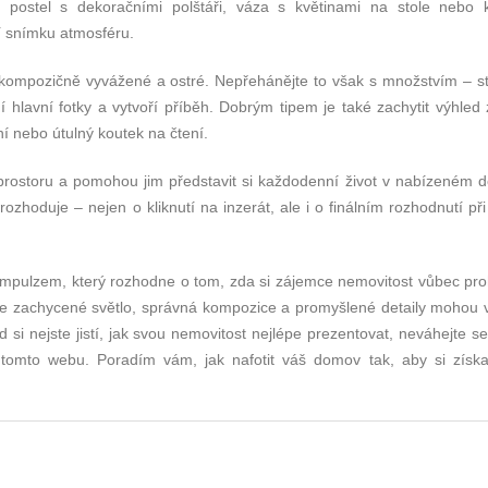
ná postel s dekoračními polštáři, váza s květinami na stole nebo 
í snímku atmosféru.
é, kompozičně vyvážené a ostré. Nepřehánějte to však s množstvím – st
 hlavní fotky a vytvoří příběh. Dobrým tipem je také zachytit výhled
ní nebo útulný koutek na čtení.
prostoru a pomohou jim představit si každodenní život v nabízeném 
ozhoduje – nejen o kliknutí na inzerát, ale i o finálním rozhodnutí př
m impulzem, který rozhodne o tom, zda si zájemce nemovitost vůbec pr
bře zachycené světlo, správná kompozice a promyšlené detaily mohou 
d si nejste jistí, jak svou nemovitost nejlépe prezentovat, neváhejte 
a tomto webu. Poradím vám, jak nafotit váš domov tak, aby si získa