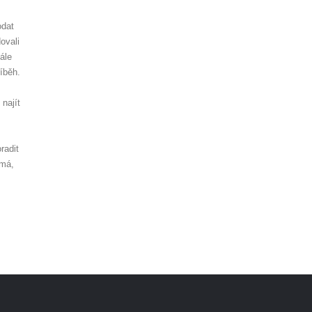
odat
ovali
ále
íběh.
najít
radit
ímá,