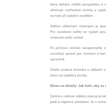
který dokáže zvětšit perspektivu a 
eliminuje roztřesené snímky a zajistí
se hodí při slabším osvětlení.
Dalším užitečným nástrojem je spou
Pro vyvážené světlo se vyplatí použ
místnosti svěží vzhled.
Po pořízení snímků nezapomeňte na
umožňují upravit jas, kontrast a ba
upraveně.
Dobře zvolená technika a základní vy
šanci na úspěšný prodej.
Důraz na detaily: Jak fotit, aby se
Zatímco celkové záběry ukazují prost
jestli si zájemce představí, že v nem