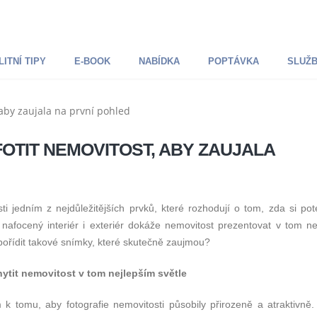
ITNÍ TIPY
E-BOOK
NABÍDKA
POPTÁVKA
SLUŽ
OTIT NEMOVITOST, ABY ZAUJALA
sti jedním z nejdůležitějších prvků, které rozhodují o tom, zda si pot
nafocený interiér i exteriér dokáže nemovitost prezentovat v tom ne
ale pořídit takové snímky, které skutečně zaujmou?
hytit nemovitost v tom nejlepším světle
k tomu, aby fotografie nemovitosti působily přirozeně a atraktivně. 