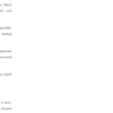
, který
icí, což
pouště.
 dodají
napseed
řehnaně
 a zvýší
í o tom,
ým věcem