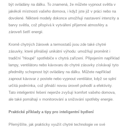
být ovládány na dálku. To znamená, že můžete vypnout světla v
jakékoli místnosti vašeho domova, i když jste již v práci nebo na
dovolené. Některé modely dokonce umožňují nastavení intenzity a
barvy světla, což přispívá k vytváření příjemné atmosféry a
zároveň šetří energii.
Kromě chytrých žárovek a termostatů jsou zde také chytré
zásuvky, které přinášejí unikátní výhodu: umožňují proměnit i
tradiční "hloupé" spotřebiče v chytrá zařízení. Připojením například
lampy, ventilátoru nebo kávovaru do chytré zásuvky získávají tyto
předměty schopnost být ovládány na dálku. Můžete například
zapnout kávovar z postele nebo vypnout ventilátor, když se splní
určitá podmínka, což přináší novou úroveň pohodlí a efektivity.
Tato inteligentní řešení nejenže zvyšují komfort vašeho domova,
ale také pomáhají v monitorování a snižování spotřeby energie.
Praktické příklady a tipy pro inteligentní bydlení
Přemýšlíte, jak prakticky využít chytré technologie ve své