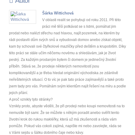
Autor
Šárka Wittichová
V oblasti realit se pohybuji od roku 2011. Při této
práci mě těší potkávat se s lidmi, pomáhat jim
prodat nebo nalézt střechu nad hlavou, najít pozemek, na kterém by
rádi postavili dům svých snů a vybudovali domov anebo získat objekt,
kam by schovali své čtyřkolové mazlíčky před deštěm a krupobitím. Díky
této práci se stále učím něčemu novému a shledávám, jak je život
pestrý. Za každým prodaným bytem či domem je jedinečný životní
příběh. Stává se, že prodeje některých nemovitostí jsou
komplikovanější a je třeba hledat originální východiska ze zdánlivě
neřešitelných situací. O to víc je pak tato práce zajímavější a také proto
jsem tady pro vás. Pomáhám svým klientům najít řešení na míru a podle
jejich přání.
A proč vznikly tyto stránky?
Vznikly proto, abyste věděli, že při prodeji nebo koupi nemovitosti na to
nemusíte být sami. Že se můžete s někým poradit anebo svěřit tento
životní krok do rukou makléřky, která už má zkušenosti a ráda vám
pomůže. Pokud vás cokoli zajímá, napište mi nebo zavolejte, ráda se
s Vámi sejdu u šálku dobrého čaje nebo kávy.