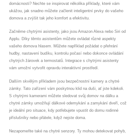
domácnosti? Nechte se inspirovat několika příklady, které vám
ukážou, jak snadno můžete začlenit inteligentní prvky do vašeho
domova a zvýšit tak jeho komfort a efektivitu.
Začněme chytrými asistenty, jako jsou Amazon Alexa nebo Siri od
Applu. Díky těmto asistentům můžete ovládat různé aspekty
vašeho domova hlasem. Můžete například požádat o přehrání
hudby, nastavení budíku, kontrolu počasí nebo dokonce ovládání
chytrých žárovek a termostatů. Integrace s chytrými asistenty
vám umožní vytvořit opravdu interaktivní prostředí.
Dalším skvělým příkladem jsou bezpečnostní kamery a chytré
zámky. Tato zařízení vám poskytnou klid na duši, ať jste kdekoli.
S chytrými kamerami můžete sledovat svůj domov na dálku a
chytré zámky umožňují dálkové odemykání a zamykání dveří, což
je ideální pro situace, kdy potřebujete vpustit do domu rodinné
příslušníky nebo přátele, když nejste doma.
Nezapomeňte také na chytré senzory. Ty mohou detekovat pohyb,