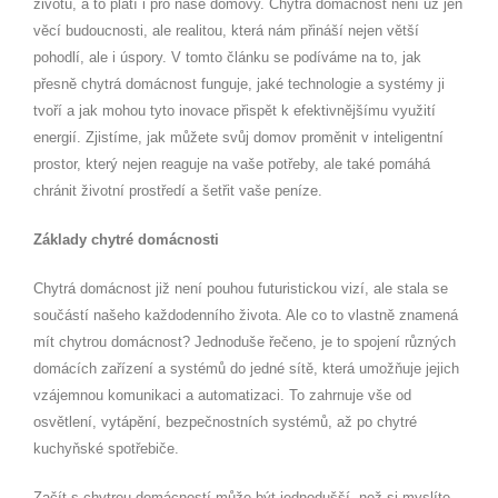
životů, a to platí i pro naše domovy. Chytrá domácnost není už jen
věcí budoucnosti, ale realitou, která nám přináší nejen větší
pohodlí, ale i úspory. V tomto článku se podíváme na to, jak
přesně chytrá domácnost funguje, jaké technologie a systémy ji
tvoří a jak mohou tyto inovace přispět k efektivnějšímu využití
energií. Zjistíme, jak můžete svůj domov proměnit v inteligentní
prostor, který nejen reaguje na vaše potřeby, ale také pomáhá
chránit životní prostředí a šetřit vaše peníze.
Základy chytré domácnosti
Chytrá domácnost již není pouhou futuristickou vizí, ale stala se
součástí našeho každodenního života. Ale co to vlastně znamená
mít chytrou domácnost? Jednoduše řečeno, je to spojení různých
domácích zařízení a systémů do jedné sítě, která umožňuje jejich
vzájemnou komunikaci a automatizaci. To zahrnuje vše od
osvětlení, vytápění, bezpečnostních systémů, až po chytré
kuchyňské spotřebiče.
Začít s chytrou domácností může být jednodušší, než si myslíte.