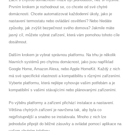
Prvním krokem je rozhodnout se, co chcete od své chytré
domácnosti. Chcete automatizovat každodenní úkoly, jako je
nastavení termostatu nebo ovládání osvětlení? Nebo hledáte
způsoby, jak zvýšit bezpečnost svého domova? Jakmile máte
jasný cíl, můžete vybrat zařízení, která vám pomohou tohoto cíle
dosáhnout.
Dalším krokem je vybrat správnou platformu. Na trhu je několik
hlavních systémů pro chytrou domácnost, jako jsou například
Google Home, Amazon Alexa, nebo Apple HomeKit. Každý z nich
má své specifické vlastnosti a kompatibilitu s různými zařízeními.
Vyberte platformu, která nejlépe vyhovuje vašim potřebám a je
kompatibilní s vašimi stávajícími nebo plánovanými zařízeními.
Po výběru platformy a zařízení přichází instalace a nastavení.
Většina chytrých zařízení je navržena tak, aby byla co
nejpřístupnější a snadno se instalovala. Mnoho z nich lze
jednoduše připojit do běžné zásuvky a ovládat pomocí aplikace na
vašem chytrém telefonu.