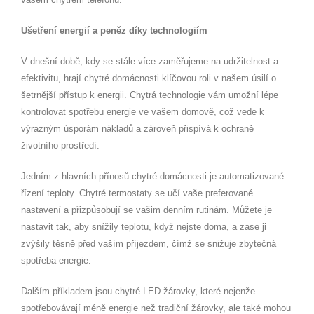
Ušetření energií a peněz díky technologiím
V dnešní době, kdy se stále více zaměřujeme na udržitelnost a
efektivitu, hrají chytré domácnosti klíčovou roli v našem úsilí o
šetrnější přístup k energii. Chytrá technologie vám umožní lépe
kontrolovat spotřebu energie ve vašem domově, což vede k
výrazným úsporám nákladů a zároveň přispívá k ochraně
životního prostředí.
Jedním z hlavních přínosů chytré domácnosti je automatizované
řízení teploty. Chytré termostaty se učí vaše preferované
nastavení a přizpůsobují se vašim denním rutinám. Můžete je
nastavit tak, aby snížily teplotu, když nejste doma, a zase ji
zvýšily těsně před vaším příjezdem, čímž se snižuje zbytečná
spotřeba energie.
Dalším příkladem jsou chytré LED žárovky, které nejenže
spotřebovávají méně energie než tradiční žárovky, ale také mohou