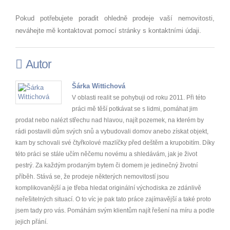
Pokud potřebujete poradit ohledně prodeje vaší nemovitosti,
neváhejte mě kontaktovat pomocí stránky s kontaktními údaji.
Autor
Šárka Wittichová
V oblasti realit se pohybuji od roku 2011. Při této
práci mě těší potkávat se s lidmi, pomáhat jim
prodat nebo nalézt střechu nad hlavou, najít pozemek, na kterém by
rádi postavili dům svých snů a vybudovali domov anebo získat objekt,
kam by schovali své čtyřkolové mazlíčky před deštěm a krupobitím. Díky
této práci se stále učím něčemu novému a shledávám, jak je život
pestrý. Za každým prodaným bytem či domem je jedinečný životní
příběh. Stává se, že prodeje některých nemovitostí jsou
komplikovanější a je třeba hledat originální východiska ze zdánlivě
neřešitelných situací. O to víc je pak tato práce zajímavější a také proto
jsem tady pro vás. Pomáhám svým klientům najít řešení na míru a podle
jejich přání.