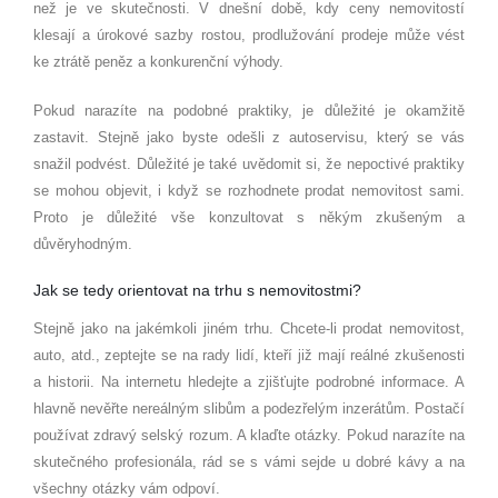
než je ve skutečnosti. V dnešní době, kdy ceny nemovitostí
klesají a úrokové sazby rostou, prodlužování prodeje může vést
ke ztrátě peněz a konkurenční výhody.
Pokud narazíte na podobné praktiky, je důležité je okamžitě
zastavit. Stejně jako byste odešli z autoservisu, který se vás
snažil podvést. Důležité je také uvědomit si, že nepoctivé praktiky
se mohou objevit, i když se rozhodnete prodat nemovitost sami.
Proto je důležité vše konzultovat s někým zkušeným a
důvěryhodným.
Jak se tedy orientovat na trhu s nemovitostmi?
Stejně jako na jakémkoli jiném trhu. Chcete-li prodat nemovitost,
auto, atd., zeptejte se na rady lidí, kteří již mají reálné zkušenosti
a historii. Na internetu hledejte a zjišťujte podrobné informace. A
hlavně nevěřte nereálným slibům a podezřelým inzerátům. Postačí
používat zdravý selský rozum. A klaďte otázky. Pokud narazíte na
skutečného profesionála, rád se s vámi sejde u dobré kávy a na
všechny otázky vám odpoví.