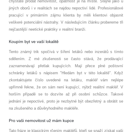
chystáte prodat nemovitost, opatrnost je na místě. Stejně jako u
jiných oborů i v realitách se najdou nepoctiví lidé. Profesionálové
pracující v primárním zájmu klienta by měli klientovi objasnit
veškeré potenciální nástrahy. V následujícím článku probereme tři
nejčastější neetické praktiky v realitní branži.
Koupím byt ve vaší lokalitě
Tento známý trik spočívá v šíření letáků nebo inzerátů s tímto
sdělením. Z mé zkušenosti se často stává, že prodávající
zaznamenávají přetlak kupujících. Mají přece plné poštovní
schránky letáků s nápisem "Hledám byt v této lokalitě". Když
zkontaktujete číslo uvedené na letáku, makléř vám nejlépe
upřímně řekne, že on sám není kupující, nýbrž realitní makléř. V
horším případě se to dozvíte až při osobní schůzce. Takové
jednání je nepoctivé, proto je nezbytné být obezřetný a obrátit se
na zkušeného a důvěryhodného makléře.
Pro vaši nemovitost už mám kupce
Tato fráze je klasickým rčením makléřů, kteří se snaží získat vaši