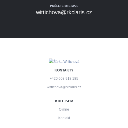
POŠLETE MI E-MAIL
wittichova@rkclaris.cz
KONTAKTY
+420 603 918 185
wittichova@rkclaris.cz
KDO JSEM
O mně
Kontakt