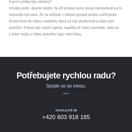
A proč vznikly tyto stránky?
Vznikly proto, abyste věděli, že při prodeji nebo koupi nemovitosti na to
nemusíte být sami. Že se můžete s někým poradit anebo svěřit tento
životní krok do rukou makléřky, která už má zkušenosti a ráda vám
pomůže. Pokud vás cokoli zajímá, napište mi nebo zavolejte, ráda se
s Vámi sejdu u šálku dobrého čaje nebo kávy.
Potřebujete rychlou radu?
Spojte se se mnou.
ZAVOLEJTE MI
+420 603 918 185