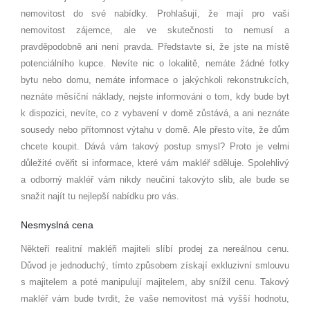
nemovitost do své nabídky. Prohlašují, že mají pro vaši
nemovitost zájemce, ale ve skutečnosti to nemusí a
pravděpodobně ani není pravda. Představte si, že jste na místě
potenciálního kupce. Nevíte nic o lokalitě, nemáte žádné fotky
bytu nebo domu, nemáte informace o jakýchkoli rekonstrukcích,
neznáte měsíční náklady, nejste informováni o tom, kdy bude byt
k dispozici, nevíte, co z vybavení v domě zůstává, a ani neznáte
sousedy nebo přítomnost výtahu v domě. Ale přesto víte, že dům
chcete koupit. Dává vám takový postup smysl? Proto je velmi
důležité ověřit si informace, které vám makléř sděluje. Spolehlivý
a odborný makléř vám nikdy neučiní takovýto slib, ale bude se
snažit najít tu nejlepší nabídku pro vás.
Nesmyslná cena
Někteří realitní makléři majiteli slíbí prodej za nereálnou cenu.
Důvod je jednoduchý, tímto způsobem získají exkluzivní smlouvu
s majitelem a poté manipulují majitelem, aby snížil cenu. Takový
makléř vám bude tvrdit, že vaše nemovitost má vyšší hodnotu,